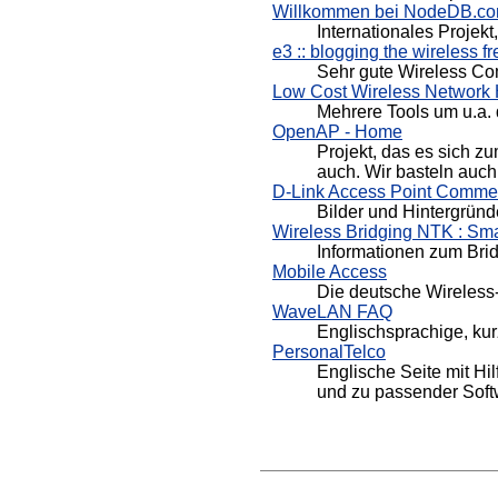
Willkommen bei NodeDB.com
Internationales Projek
e3 :: blogging the wireless f
Sehr gute Wireless Com
Low Cost Wireless Network Ho
Mehrere Tools um u.a.
OpenAP - Home
Projekt, das es sich z
auch. Wir basteln auch
D-Link Access Point Comme
Bilder und Hintergrün
Wireless Bridging NTK : Sma
Informationen zum Bri
Mobile Access
Die deutsche Wireless
WaveLAN FAQ
Englischsprachige, k
PersonalTelco
Englische Seite mit H
und zu passender Soft