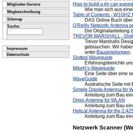
How to build a tin can wave
Mitglieder-Service
Wie man sich aus eine
Wegbeschreibung
Table of Contents - W1GHZ
Sitemap
DAS Online Buch über M
O'Reilly Network: Antenna on
Suche:
Die Originalanleitung 
TREVOR MARSHALL - Slott
Trevor Marshalls Desig
gebrauchen. Wir haben
Impressum
unter
Bauanleitungen
.
Datenschutz
Slotted Waveguide
Erfahrungsberichte und
MikeN's Waveguide
Eine Seite über eine s
WaveGuide
Australische Seite mit
Simple Dipole Antenna for
Anleitung zum Bau ein
Omni-Antenne für WLAN
Anleitung zum Bau ei
Helical Antenna for the 2.4
Anleitung zum Bau ein
Netzwerk Scanner (Wa