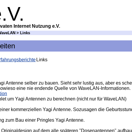
.V.
vaten Internet Nutzung e.V.
WaveLAN
> Links
eiten
rfahrungsberichte
Links
gi Antenne selber zu bauen. Sieht sehr lustig aus, aber es sche
t sowieso eine nie endende Quelle von WaveLAN-Informationen.
tion
plet um Yagi Antennen zu berechnen (nicht nur für WaveLAN)
iner kommerziellen Yagi Antenne. Sozusagen die Geburtsstund
ng zum Bau einer Pringles Yagi Antenne.
 Originaldesign auf dem alle späteren "Dosenantennen" aufbau