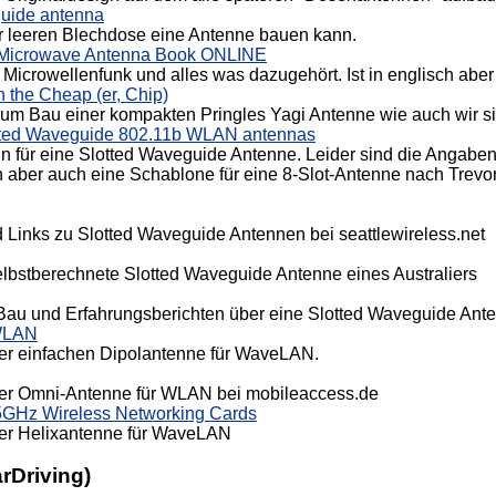
guide antenna
r leeren Blechdose eine Antenne bauen kann.
 Microwave Antenna Book ONLINE
icrowellenfunk und alles was dazugehört. Ist in englisch aber
 the Cheap (er, Chip)
zum Bau einer kompakten Pringles Yagi Antenne wie auch wir s
ed Waveguide 802.11b WLAN antennas
n für eine Slotted Waveguide Antenne. Leider sind die Angabe
 aber auch eine Schablone für eine 8-Slot-Antenne nach Trev
 Links zu Slotted Waveguide Antennen bei seattlewireless.net
elbstberechnete Slotted Waveguide Antenne eines Australiers
 Bau und Erfahrungsberichten über eine Slotted Waveguide Ant
 WLAN
er einfachen Dipolantenne für WaveLAN.
ner Omni-Antenne für WLAN bei mobileaccess.de
25GHz Wireless Networking Cards
er Helixantenne für WaveLAN
rDriving)