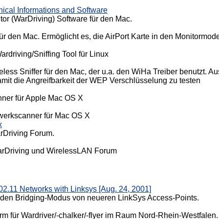
nical Informations and Software
tor (WarDriving) Software für den Mac.
ür den Mac. Ermöglicht es, die AirPort Karte in den Monitormod
rdriving/Sniffing Tool für Linux
eless Sniffer für den Mac, der u.a. den WiHa Treiber benutzt.
mit die Angreifbarkeit der WEP Verschlüsselung zu testen
ner für Apple Mac OS X
werkscanner für Mac OS X
x
rDriving Forum.
arDriving und WirelessLAN Forum
02.11 Networks with Linksys [Aug. 24, 2001]
 den Bridging-Modus von neueren LinkSys Access-Points.
m für Wardriver/-chalker/-flyer im Raum Nord-Rhein-Westfalen.