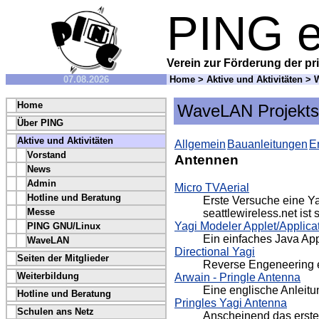
PING e
Verein zur Förderung der pri
07.08.2026
Home
>
Aktive und Aktivitäten
>
Home
WaveLAN Projekts
Über PING
Aktive und Aktivitäten
Allgemein
Bauanleitungen
E
Vorstand
Antennen
News
Admin
Micro TVAerial
Hotline und Beratung
Erste Versuche eine Ya
Messe
seattlewireless.net is
Yagi Modeler Applet/Applica
PING GNU/Linux
Ein einfaches Java Ap
WaveLAN
Directional Yagi
Seiten der Mitglieder
Reverse Engeneering e
Weiterbildung
Arwain - Pringle Antenna
Eine englische Anleitu
Hotline und Beratung
Pringles Yagi Antenna
Schulen ans Netz
Anscheinend das erste