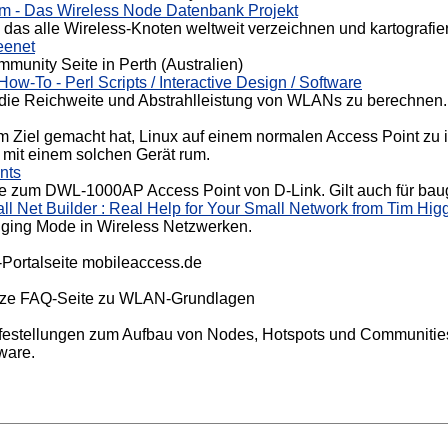
 - Das Wireless Node Datenbank Projekt
t, das alle Wireless-Knoten weltweit verzeichnen und kartografi
reenet
munity Seite in Perth (Australien)
w-To - Perl Scripts / Interactive Design / Software
 die Reichweite und Abstrahlleistung von WLANs zu berechnen.
um Ziel gemacht hat, Linux auf einem normalen Access Point zu 
 mit einem solchen Gerät rum.
nts
de zum DWL-1000AP Access Point von D-Link. Gilt auch für bau
ll Net Builder : Real Help for Your Small Network from Tim Hig
dging Mode in Wireless Netzwerken.
-Portalseite mobileaccess.de
urze FAQ-Seite zu WLAN-Grundlagen
ilfestellungen zum Aufbau von Nodes, Hotspots und Communities
ware.