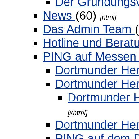
Der Gründungs
News
(60)
[html]
Das Admin Team
Hotline und Bera
PING auf Messe
Dortmunder He
Dortmunder He
Dortmunder 
[xhtml]
Dortmunder He
PING auf dem 