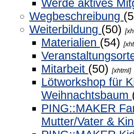
Werde aktives Mit
Wegbeschreibung
(
Weiterbildung
(50)
[xh
Materialien
(54)
[xh
Veranstaltungsort
Mitarbeit
(50)
[xhtml]
Lötworkshop für Ki
Weihnachtsbaum
PING::MAKER Fami
Mutter/Vater & Ki