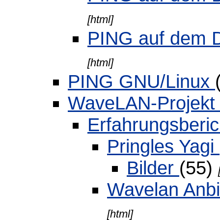
[html]
PING auf dem 
[html]
PING GNU/Linux
WaveLAN-Projek
Erfahrungsberi
Pringles Yagi
Bilder
(55)
Wavelan Anbi
[html]