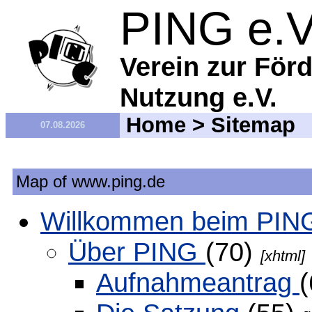
PING e.V
Verein zur Förd
Nutzung e.V.
Home
> Sitemap
07.08.2026
Map of www.ping.de
Willkommen beim PIN
Über PING
(70)
[xhtml]
Aufnahmeantrag