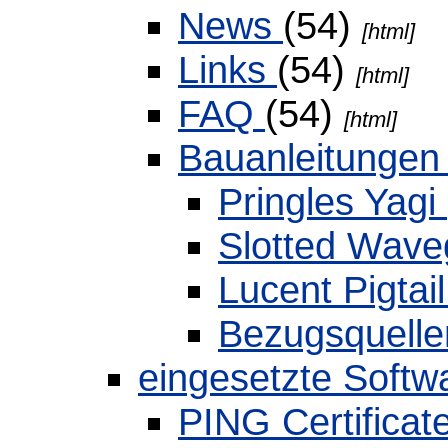
News
(54)
[html]
Links
(54)
[html]
FAQ
(54)
[html]
Bauanleitunge
Pringles Yagi
Slotted Wav
Lucent Pigtai
Bezugsquell
eingesetzte Soft
PING Certificat