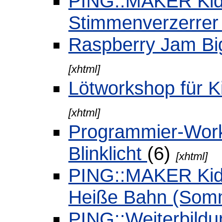
PING::MAKER Kids
Stimmenverzerre
Raspberry Jam Bi
[xhtml]
Lötworkshop für 
[xhtml]
Programmier-Wor
Blinklicht
(6)
[xhtml]
PING::MAKER Kids
Heiße Bahn (Som
PING::Weiterbildun