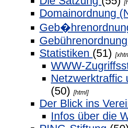
Die Satzung
(55)
[
Domainordnung (
Geb�hrenordnu
Gebührenordnun
Statistiken
(51)
[xht
WWW-Zugriffsst
Netzwerktraffic 
(50)
[html]
Der Blick ins Ver
Infos über di