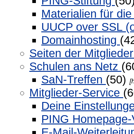
PING-Stiftung
(50
Materialien für di
UUCP over SSL (o
Domainhosting
(4
Seiten der Mitgliede
Schulen ans Netz
(6
SaN-Treffen
(50)
[
Mitglieder-Service
(
Deine Einstellung
PING Homepage-V
E-Mail-Weiterleit