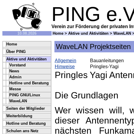
PING e.V
Verein zur Förderung der privaten In
10.08.2026
Home
>
Aktive und Aktivitäten
>
WaveLAN
Home
WaveLAN Projektseiten
Über PING
Aktive und Aktivitäten
Allgemein
Bauanleitungen
Vorstand
Hinweise
Pringles-Yagi
News
Pringles Yagi Ante
Admin
Hotline und Beratung
Messe
Die Grundlagen
PING GNU/Linux
WaveLAN
Wer wissen will, 
Seiten der Mitglieder
Weiterbildung
dieser Antennentyp
Hotline und Beratung
nächsten Funkamat
Schulen ans Netz