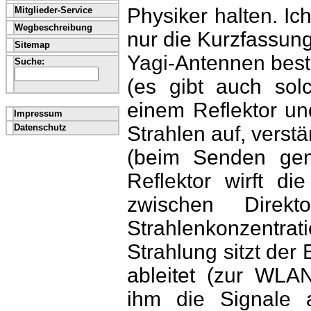
Physiker halten. Ic
Mitglieder-Service
Wegbeschreibung
nur die Kurzfassung
Sitemap
Yagi-Antennen beste
Suche:
(es gibt auch sol
einem Reflektor un
Impressum
Datenschutz
Strahlen auf, verstä
(beim Senden gen
Reflektor wirft di
zwischen Direk
Strahlenkonzent
Strahlung sitzt der 
ableitet (zur WLA
ihm die Signale