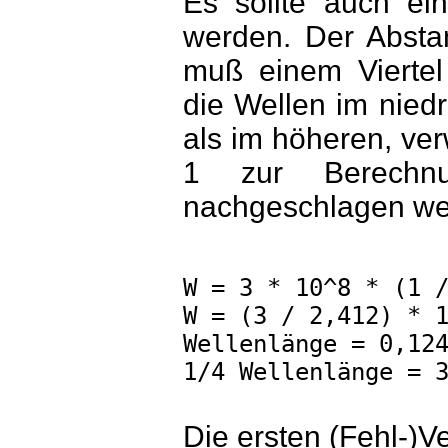
Es sollte auch ei
werden. Der Absta
muß einem Viertel
die Wellen im nied
als im höheren, ve
1 zur Berechn
nachgeschlagen we
W = 3 * 10^8 * (1 
W = (3 / 2,412) * 
Wellenlänge = 0,12
1/4 Wellenlänge = 
Die ersten (Fehl-)V